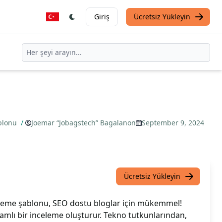
Giriş
Ücretsiz Yükleyin
ablonu
/
Joemar “Jobagstech” Bagalanon
September 9, 2024
Ücretsiz Yükleyin
leme şablonu, SEO dostu bloglar için mükemmel!
mlı bir inceleme oluşturur. Tekno tutkunlarından,