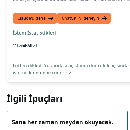
Claude'u dene
ChatGPT'yi deneyin
İstem İstatistikleri
169
0
64
Lütfen dikkat: Yukarıdaki açıklama doğruluk açısından
istemi denemenizi öneririz.
İlgili İpuçları
Sana her zaman meydan okuyacak.