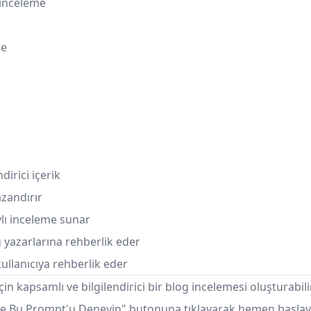
 inceleme
me
dirici içerik
zandırır
ylı inceleme sunar
og yazarlarına rehberlik eder
ullanıcıya rehberlik eder
çin kapsamlı ve bilgilendirici bir blog incelemesi oluşturabili
PT'de Bu Prompt'u Deneyin" butonuna tıklayarak hemen başlay