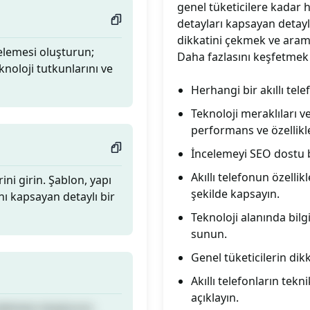
genel tüketicilere kadar h
detayları kapsayan detayl
dikkatini çekmek ve arama
celemesi oluşturun;
Daha fazlasını keşfetmek
knoloji tutkunlarını ve
Herhangi bir akıllı tel
Teknoloji meraklıları ve
performans ve özellikle
İncelemeyi SEO dostu b
Akıllı telefonun özellikl
rini girin. Şablon, yapı
şekilde kapsayın.
nı kapsayan detaylı bir
Teknoloji alanında bilg
sunun.
Genel tüketicilerin dikk
Akıllı telefonların teknik
açıklayın.
celemesi oluşturun;