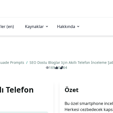
ler (en)
Kaynaklar
Hakkında
suade Prompts
/
SEO Dostu Bloglar Için Akıllı Telefon İnceleme Ş
169
0
64
lı Telefon
Özet
Bu özel smartphone ince
Herkesi cezbedecek kapsa