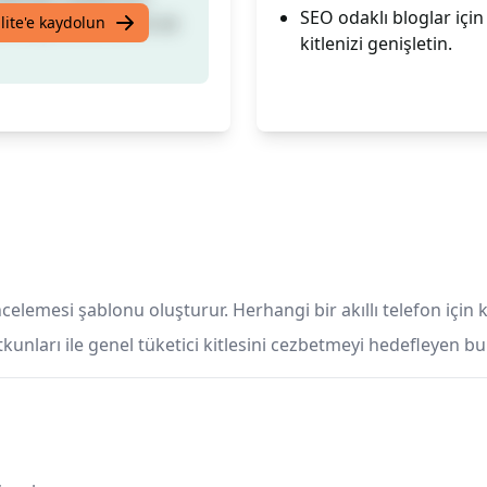
SEO odaklı bloglar içi
knoloji tutkunlarını ve
lite'e kaydolun
kitlenizi genişletin.
ncelemesi şablonu oluşturur. Herhangi bir akıllı telefon için 
tkunları ile genel tüketici kitlesini cezbetmeyi hedefleyen bu i