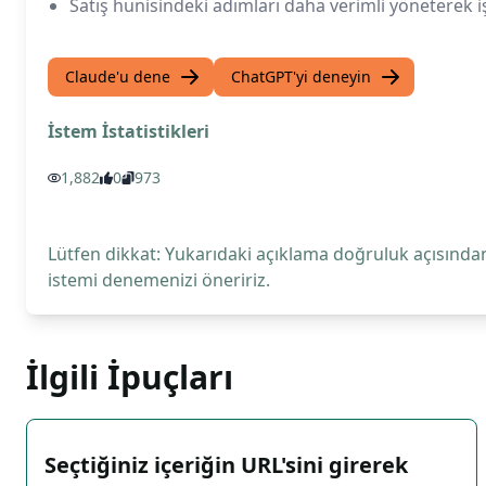
Satış hunisindeki adımları daha verimli yöneterek iş
Claude'u dene
ChatGPT'yi deneyin
İstem İstatistikleri
1,882
0
973
Lütfen dikkat: Yukarıdaki açıklama doğruluk açısından
istemi denemenizi öneririz.
İlgili İpuçları
Seçtiğiniz içeriğin URL'sini girerek