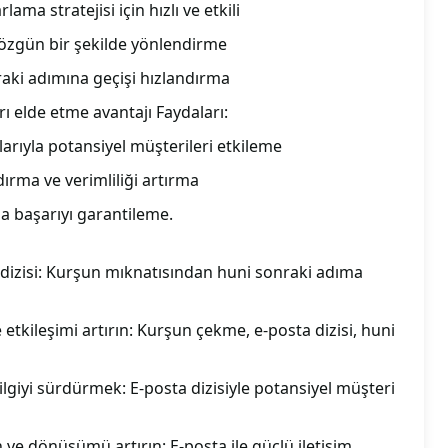
ma stratejisi için hızlı ve etkili
 özgün bir şekilde yönlendirme
raki adımına geçişi hızlandırma
rı elde etme avantajı Faydaları:
rıyla potansiyel müşterileri etkileme
dırma ve verimliliği artırma
a başarıyı garantileme.
 dizisi: Kurşun mıknatısından huni sonraki adıma
 etkileşimi artırın: Kurşun çekme, e-posta dizisi, huni
lgiyi sürdürmek: E-posta dizisiyle potansiyel müşteri
in ve dönüşümü artırın: E-posta ile güçlü iletişim