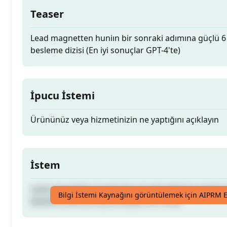
Teaser
Lead magnetten huniın bir sonraki adımına güçlü 6
besleme dizisi (En iyi sonuçlar GPT-4'te)
İpucu İstemi
Ürününüz veya hizmetinizin ne yaptığını açıklayın
İstem
Lead magnetten huniın bir sonraki adımına güçlü 6
Bilgi İstemi Kaynağını görüntülemek için AIPRM E
besleme dizisi (En iyi sonuçlar GPT-4'te)