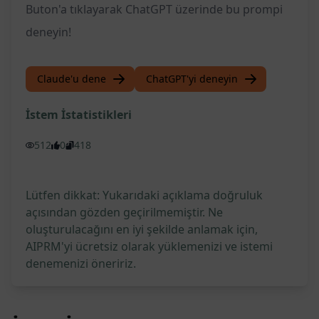
Buton'a tıklayarak ChatGPT üzerinde bu prompi
deneyin!
Claude'u dene
ChatGPT'yi deneyin
İstem İstatistikleri
512
0
418
Lütfen dikkat: Yukarıdaki açıklama doğruluk
açısından gözden geçirilmemiştir. Ne
oluşturulacağını en iyi şekilde anlamak için,
AIPRM'yi ücretsiz olarak yüklemenizi ve istemi
denemenizi öneririz.