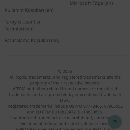
Microsoft Edge (en)
Kullanım Koşulları (en)
Tarayıcı Uzantısı
Terimleri (en)
Faturalama Koşulları (en)
© 2026
All logos, trademarks, and registered trademarks are the
property of their respective owners.
AIPRM and other related brand names are registered
trademarks and are protected by international trademark
laws.
Registered trademarks include USPTO 97778465, 97866052
and EU CTM EU18823472, EU18830896.
Unauthorized trademark use is prohibited, and may be a
↑
violation of federal and state trademark laws.
AIPRM® is a registered trademark of AIPRM, Corp.