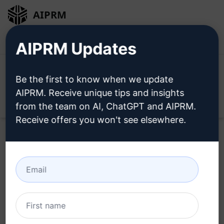
AIPRM
Giriş
Ücretsiz Yükleyin
AIPRM Updates
Be the first to know when we update
AIPRM. Receive unique tips and insights
Open
from the team on AI, ChatGPT and AIPRM.
Receive offers you won't see elsewhere.
Home
/
Yapay Zeka İpuçları
/
Copywriting Prompts
/
Marketing Prompts
/
BDX Meta Açıklaması
/
BDX Omaha
February 21, 2023
512
0
418