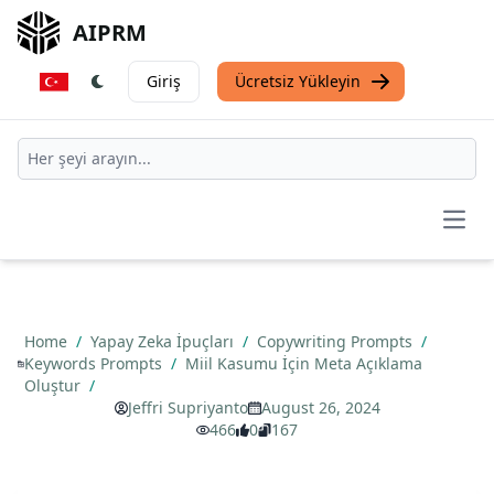
AIPRM
Giriş
Ücretsiz Yükleyin
Open
Home
/
Yapay Zeka İpuçları
/
Copywriting Prompts
/
Keywords Prompts
/
Miil Kasumu İçin Meta Açıklama
Oluştur
/
Jeffri Supriyanto
August 26, 2024
466
0
167