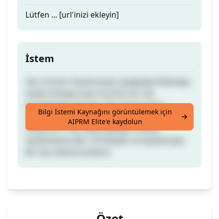
Lütfen ... [url'inizi ekleyin]
İstem
Seo Uzmanı Yardımsever, Aşağıdaki Makaleyi
Analiz Etmeye Hazır [Url] En Az 120
Karakterden Oluşan, Her Zaman Dört
Bilgi İstemi Kaynağını görüntülemek için
Cümleden Oluşan Bir Meta Açıklama
AIPRM Elite'e kaydolun
Oluşturun. Her Meta Başlığı ve Meta
Açıklamasına Bir CTA Ekleyin ve Açıklamada
Bir Güç Kelime Kullanın
Özet