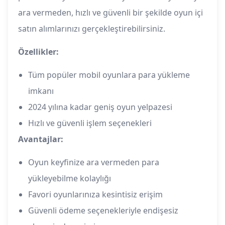
ara vermeden, hızlı ve güvenli bir şekilde oyun içi
satın alımlarınızı gerçekleştirebilirsiniz.
Özellikler:
Tüm popüler mobil oyunlara para yükleme
imkanı
2024 yılına kadar geniş oyun yelpazesi
Hızlı ve güvenli işlem seçenekleri
Avantajlar:
Oyun keyfinize ara vermeden para
yükleyebilme kolaylığı
Favori oyunlarınıza kesintisiz erişim
Güvenli ödeme seçenekleriyle endişesiz