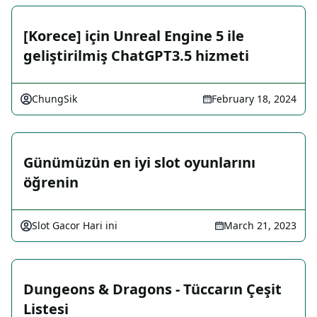
[Korece] için Unreal Engine 5 ile
geliştirilmiş ChatGPT3.5 hizmeti
ChungSik
February 18, 2024
Günümüzün en iyi slot oyunlarını
öğrenin
Slot Gacor Hari ini
March 21, 2023
Dungeons & Dragons - Tüccarın Çeşit
Listesi