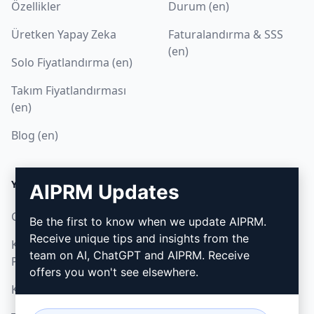
Özellikler
Durum (en)
Üretken Yapay Zeka
Faturalandırma & SSS
(en)
Solo Fiyatlandırma (en)
Takım Fiyatlandırması
(en)
Blog (en)
YASAL
İNDIR
AIPRM Updates
Gizlilik Politikası (en)
Nasıl kurulur
Be the first to know when we update AIPRM.
Receive unique tips and insights from the
Kabul Edilebilir Kullanım
Google Chrome (en)
team on AI, ChatGPT and AIPRM. Receive
Politikası (en)
Microsoft Edge (en)
offers you won't see elsewhere.
Kullanım Koşulları (en)