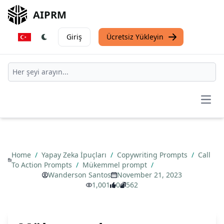
AIPRM
Giriş
Ücretsiz Yükleyin
Open
Home
/
Yapay Zeka İpuçları
/
Copywriting Prompts
/
Call
To Action Prompts
/
Mükemmel prompt
/
Wanderson Santos
November 21, 2023
1,001
0
562