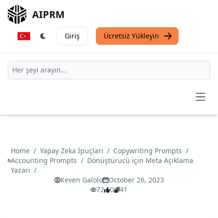
AIPRM
Giriş
Ücretsiz Yükleyin
Open
Home
/
Yapay Zeka İpuçları
/
Copywriting Prompts
/
Accounting Prompts
/
Dönüştürücü için Meta Açıklama
Yazarı
/
Keven Galolo
October 26, 2023
72
0
41