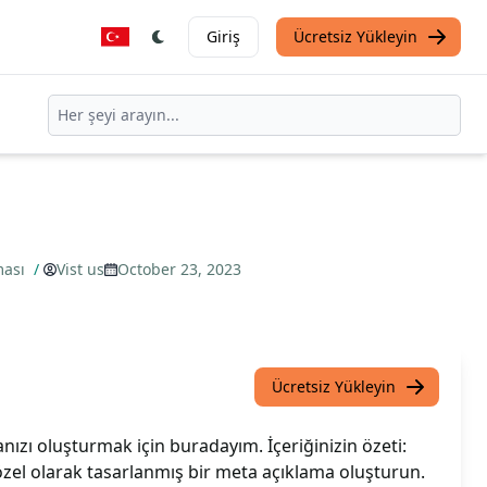
Giriş
Ücretsiz Yükleyin
ması
/
Vist us
October 23, 2023
Ücretsiz Yükleyin
zı oluşturmak için buradayım. İçeriğinizin özeti:
 özel olarak tasarlanmış bir meta açıklama oluşturun.