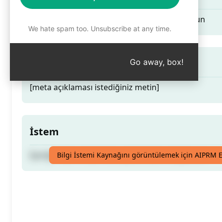
İçeriğim için en iyi meta açıklamasını oluşturun
We hate spam too. Unsubscribe at any time.
İpucu İstemi
Go away, box!
[meta açıklaması istediğiniz metin]
İstem
İçeriğim için en iyi meta açıklamasını oluşturun
Bilgi İstemi Kaynağını görüntülemek için AIPRM E