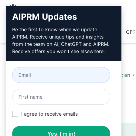
AIPRM
AIPRM Updates
Be the first to know when we update
Ürünler
Fiyatlandırma
İpuçları
GPT'
AIPRM. Receive unique tips and insights
from the team on AI, ChatGPT and AIPRM.
Receive offers you won't see elsewhere.
Home
/
Yapay Zeka İpuçları
/
En İyi Meta Açıklaması
I agree to receive emails
Teaser
Yes, I'm in!