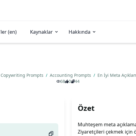
ler (en)
Kaynaklar
Hakkında
Copywriting Prompts
/
Accounting Prompts
/
En İyi Meta Açıkla
68
0
44
Özet
Muhteşem meta açıklamanı
Ziyaretçileri çekmek için