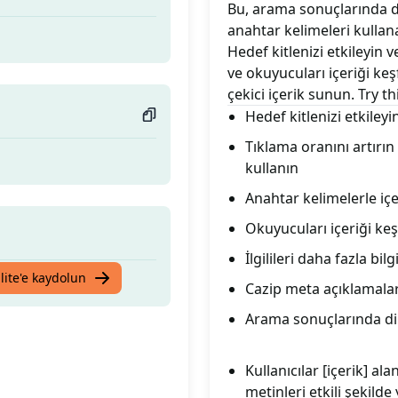
Bu, arama sonuçlarında dik
anahtar kelimeleri kullana
Hedef kitlenizi etkileyin v
ve okuyucuları içeriği keş
çekici içerik sunun. Try 
Hedef kitlenizi etkileyi
Tıklama oranını artırın
kullanın
Anahtar kelimelerle içe
Okuyucuları içeriği ke
İlgilileri daha fazla bi
lite'e kaydolun
Cazip meta açıklamalar
Arama sonuçlarında dikk
Kullanıcılar [içerik] 
metinleri etkili şekilde