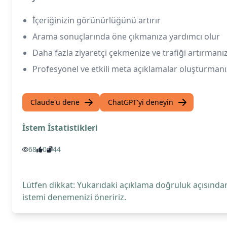
İçeriğinizin görünürlüğünü artırır
Arama sonuçlarında öne çıkmanıza yardımcı olur
Daha fazla ziyaretçi çekmenize ve trafiği artırmanı
Profesyonel ve etkili meta açıklamalar oluşturmanı
Claude'u dene
ChatGPT'yi deneyin
İstem İstatistikleri
68
0
44
Lütfen dikkat: Yukarıdaki açıklama doğruluk açısından
istemi denemenizi öneririz.