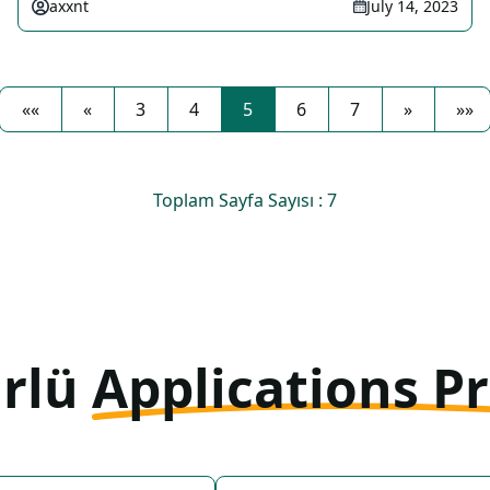
axxnt
July 14, 2023
««
«
3
4
5
6
7
»
»»
Toplam Sayfa Sayısı : 7
ürlü
Applications P