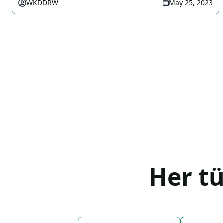
WKDDRW
May 25, 2023
Her t