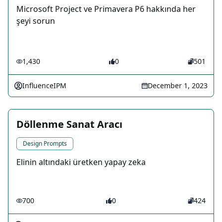
Microsoft Project ve Primavera P6 hakkında her
şeyi sorun
1,430
0
501
InfluenceIPM
December 1, 2023
Döllenme Sanat Aracı
Design Prompts
Elinin altındaki üretken yapay zeka
700
0
424