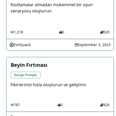
Kısıtlamalar olmadan mükemmel bir oyun
senaryosu oluşturun
1,218
0
620
EvilQuack
September 3, 2023
Beyin Fırtınası
Design Prompts
Fikirlerinizi hızla oluşturun ve geliştirin.
787
0
426