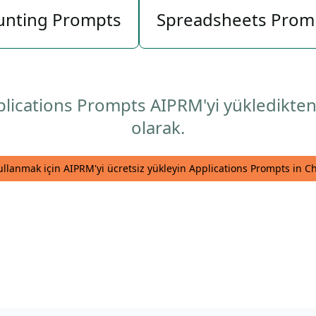
unting Prompts
Spreadsheets Prom
Applications Prompts AIPRM'yi yükledikte
olarak.
ullanmak için AIPRM'yi ücretsiz yükleyin Applications Prompts in C