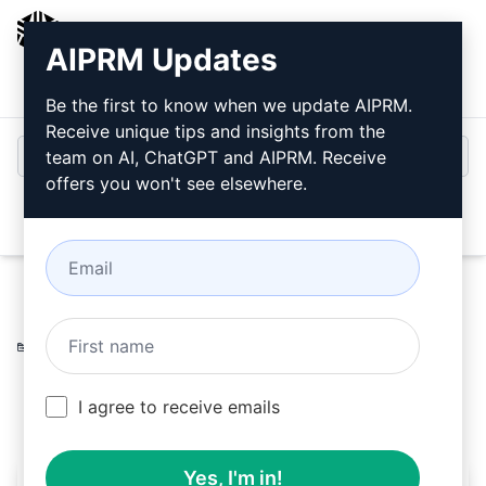
AIPRM
AIPRM Updates
Giriş
Ücretsiz Yükleyin
Be the first to know when we update AIPRM.
Receive unique tips and insights from the
team on AI, ChatGPT and AIPRM. Receive
offers you won't see elsewhere.
Open
Home
/
Yapay Zeka İpuçları
/
Applications Prompts
/
Design Prompts
/
Beyin Fırtınası
/
WKDDRW
May 25, 2023
787
0
426
I agree to receive emails
Yes, I'm in!