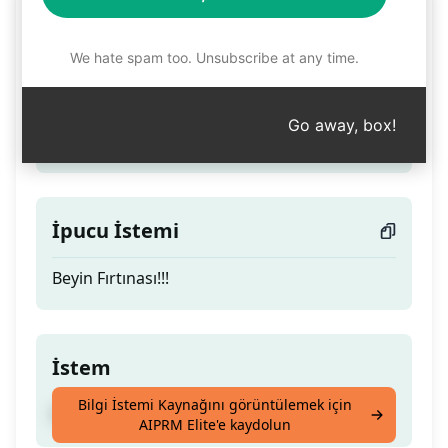
Beyin Fırtınası
We hate spam too. Unsubscribe at any time.
Teaser
Go away, box!
Fikirlerinizi hızla oluşturun ve geliştirin.
İpucu İstemi
Beyin Fırtınası!!!
İstem
Bilgi İstemi Kaynağını görüntülemek için
Fikirlerinizi hızla oluşturun ve geliştirin.
AIPRM Elite'e kaydolun