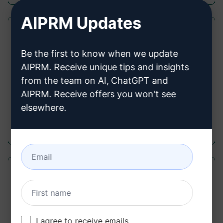
AIPRM Updates
ChatGPT ile Bir Resim Oluşturun
Midjourney Prompts
Be the first to know when we update
AIPRM. Receive unique tips and insights
ChatGPT ile kendi resminizi oluşturun! Yapay zeka
from the team on AI, ChatGPT and
ile resimler oluşturun veya bir resim oluşturun!
AIPRM. Receive offers you won't see
elsewhere.
Views: 90,006
Votes: 2
Usage: 58,915
Davide Schiano
March 17, 2023
1 Dakikada Bir Logo Oluştur
Midjourney Prompts
Şirket adınızı, sektörünüzü, tercih ettiğiniz renk
I agree to receive emails
şemasını ve tipografi stilini içeren 3 farklı