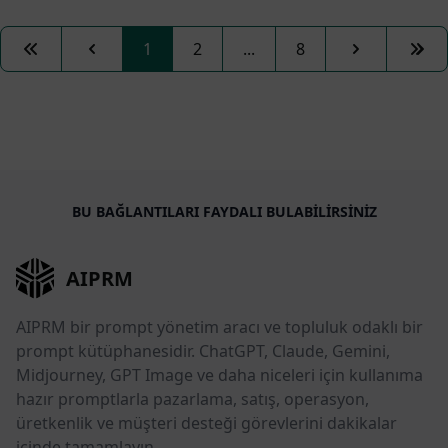
First
Previous
Next
Last
1
2
...
8
BU BAĞLANTILARI FAYDALI BULABILIRSINIZ
AIPRM
AIPRM bir prompt yönetim aracı ve topluluk odaklı bir
prompt kütüphanesidir. ChatGPT, Claude, Gemini,
Midjourney, GPT Image ve daha niceleri için kullanıma
hazır promptlarla pazarlama, satış, operasyon,
üretkenlik ve müşteri desteği görevlerini dakikalar
içinde tamamlayın.