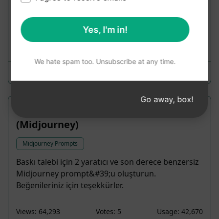
seçenekli bir logo konsepti ve gerekçesi
oluşturun.
Yes, I'm in!
Views: 67,421
Votes: 1
Usage: 41,212
We hate spam too. Unsubscribe at any time.
HiSam
March 5, 2023
Go away, box!
Yaratıcı tişört baskı tasarımları
(Midjourney)
Midjourney Prompts
Baskı talebi için 2 yaratıcı ve son derece benzersiz
Midjourney prompt&#39;u oluşturun.
Beğenileriniz için teşekkürler.
Views: 64,293
Votes: 5
Usage: 42,670