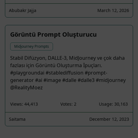
Abubakr Jajja
March 12, 2026
Görüntü Prompt Oluşturucu
Midjourney Prompts
Stabil Difüzyon, DALLE-3, MidJourney ve çok daha
fazlası için Görüntü Oluşturma İpuçları.
#playgroundai #stablediffusion #prompt-
generator #ai #image #dalle #dalle3 #midjourney
@RealityMoez
Views: 44,413
Votes: 2
Usage: 30,163
Saitama
December 12, 2023