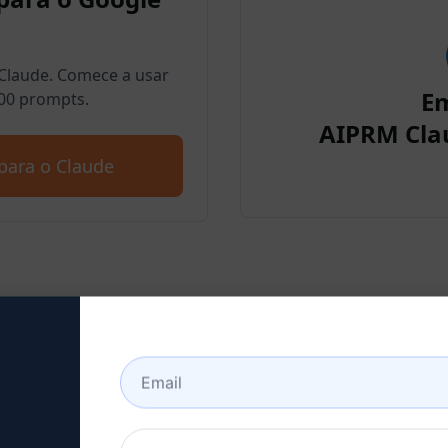
Claude. Comece a usar
E
00 prompts.
AIPRM Cla
para o Claude
a 2: Criar uma conta no C
aqui para saber como criar uma conta n