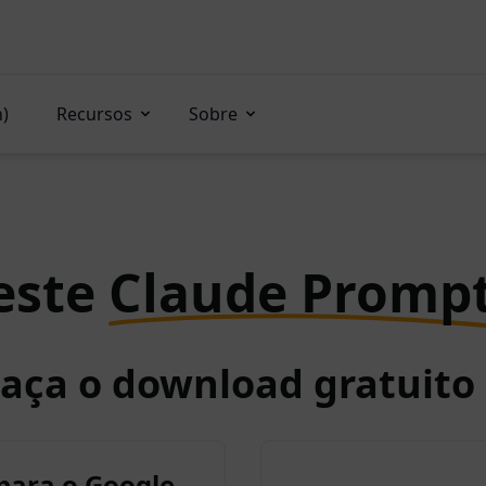
n)
Recursos
Sobre
este
Claude Promp
Faça o download gratuit
para o Google