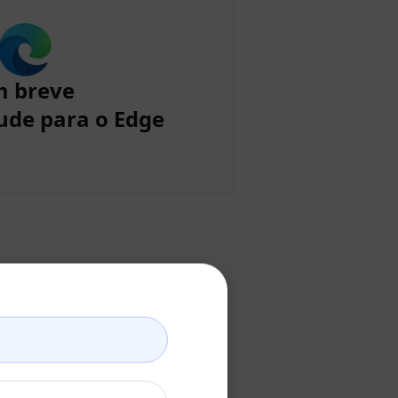
m breve
ude para o Edge
laude
o Claude