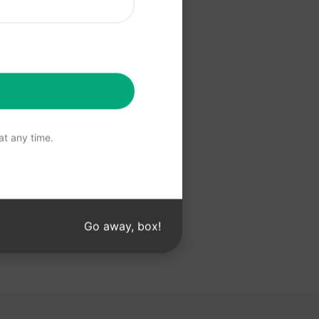
Claude
t any time.
Go away, box!