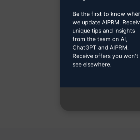
Be the first to know whe
we update AIPRM. Recei
unique tips and insights
Etapa
from the team on AI,
ChatGPT and AIPRM.
Receive offers you won't
see elsewhere.