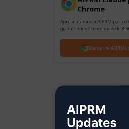
Chrome
Apresentamos o AIPRM para o 
gratuitamente com mais de 4.5
Baixar o AIPRM 
Etap
AIPRM
Updates
Clique 