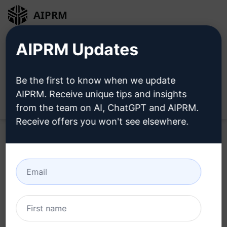
AIPRM
Entrar
Instalar Gratuitamente
AIPRM Updates
Be the first to know when we update
AIPRM. Receive unique tips and insights
Open
from the team on AI, ChatGPT and AIPRM.
Receive offers you won't see elsewhere.
Tente este
Claude Prompt
agora