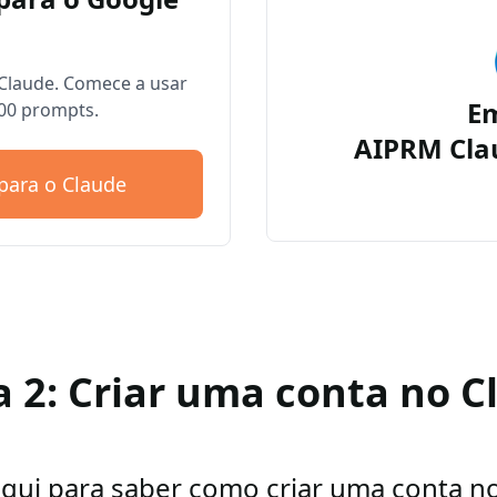
Claude. Comece a usar
E
00 prompts.
AIPRM Cla
para o Claude
a 2: Criar uma conta no C
aqui para saber como criar uma conta n