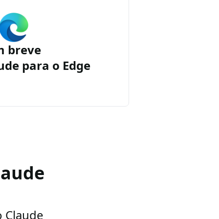
m breve
ude para o Edge
laude
o Claude