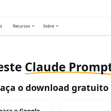
n)
Recursos
Sobre
este
Claude Promp
Faça o download gratuit
para o Google