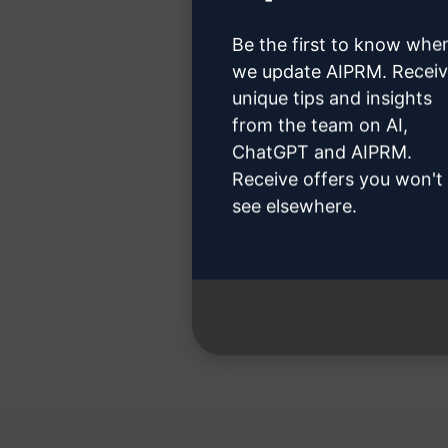
Be the first to know whe
we update AIPRM. Recei
unique tips and insights
Etapa
from the team on AI,
ChatGPT and AIPRM.
Receive offers you won't
see elsewhere.