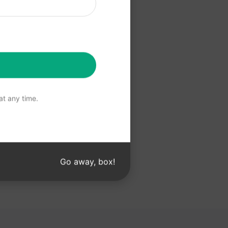
Claude
t any time.
Go away, box!