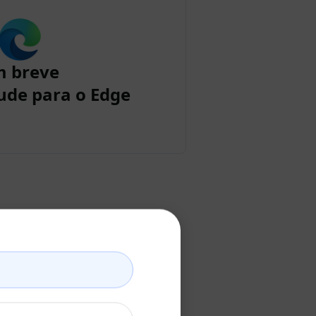
m breve
ude para o Edge
laude
o Claude