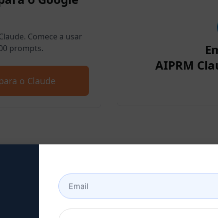
Claude. Comece a usar
E
00 prompts.
AIPRM Cla
para o Claude
a 2: Criar uma conta no C
aqui para saber como criar uma conta n