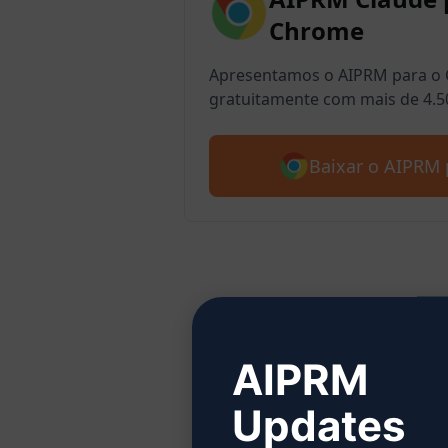
Chrome
Apresentamos o AIPRM para o 
gratuitamente com mais de 4.5
Baixar o AIPRM 
Etap
AIPRM
Updates
Clique 