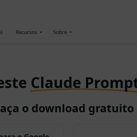
n)
Recursos
Sobre
este
Claude Promp
Faça o download gratuit
para o Google