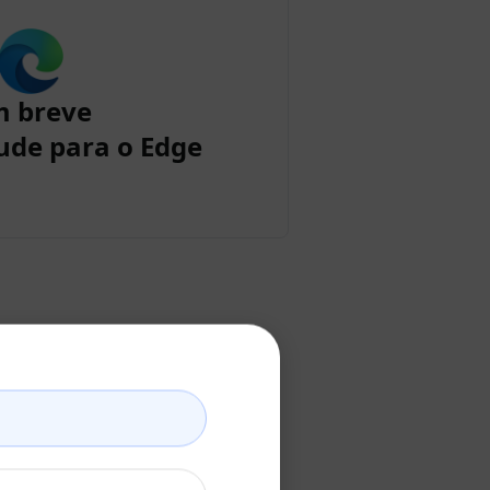
m breve
ude para o Edge
laude
o Claude