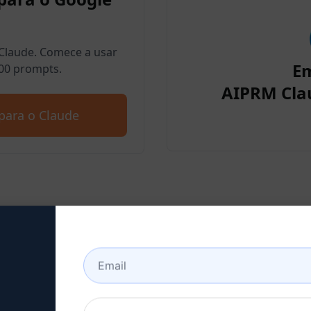
Claude. Comece a usar
E
00 prompts.
AIPRM Cla
para o Claude
a 2: Criar uma conta no C
aqui para saber como criar uma conta n