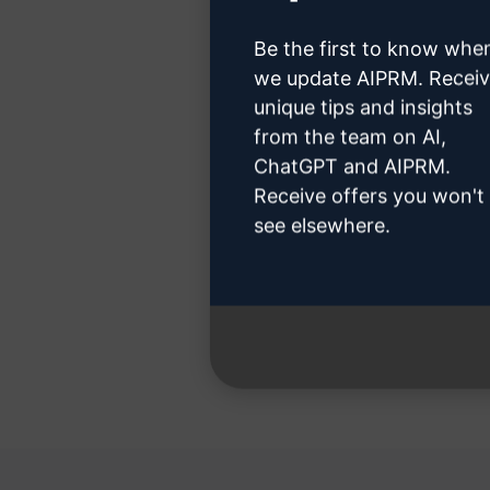
Be the first to know whe
we update AIPRM. Recei
unique tips and insights
Etapa
from the team on AI,
ChatGPT and AIPRM.
Receive offers you won't
see elsewhere.