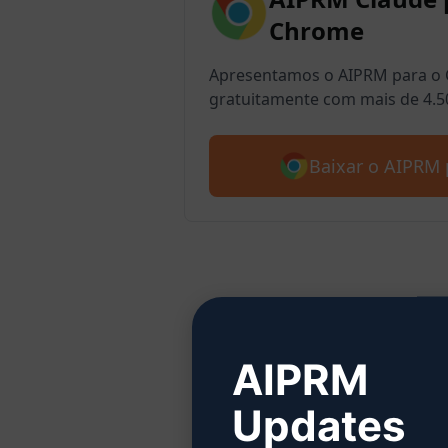
Chrome
Apresentamos o AIPRM para o 
gratuitamente com mais de 4.5
Baixar o AIPRM 
Etap
AIPRM
Updates
Clique 