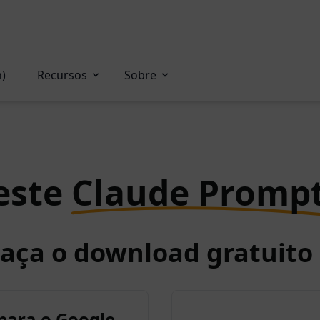
n)
Recursos
Sobre
este
Claude Promp
Faça o download gratuit
para o Google