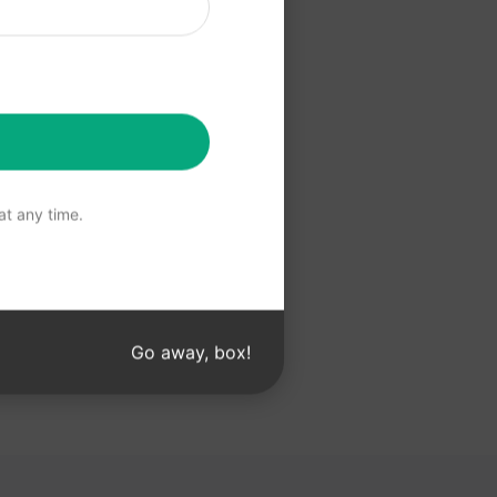
Claude
t any time.
Go away, box!