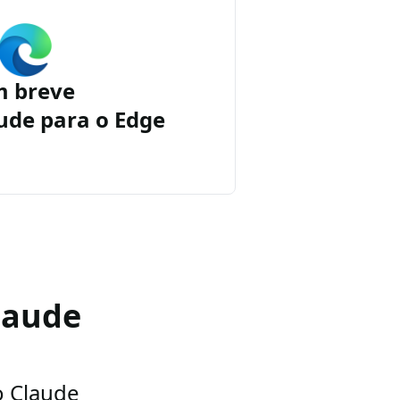
m breve
ude para o Edge
laude
o Claude