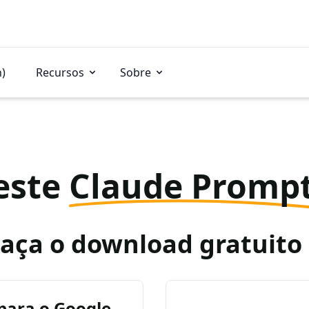
n)
Recursos
Sobre
este
Claude Promp
Faça o download gratuit
para o Google