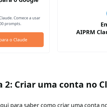
Claude. Comece a usar
E
00 prompts.
AIPRM Cla
para o Claude
a 2: Criar uma conta no C
aqui para saber como criar uma conta n