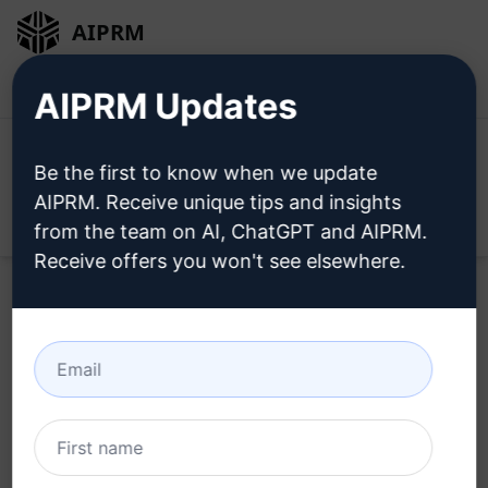
AIPRM
Entrar
Instalar Gratuitamente
AIPRM Updates
Be the first to know when we update
AIPRM. Receive unique tips and insights
Open
from the team on AI, ChatGPT and AIPRM.
Receive offers you won't see elsewhere.
Tente este
Claude Prompt
agora