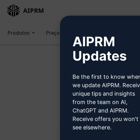
AIPRM
Produtos
Preços
Prompts
GPTs (e
AIPRM
Updates
Be the first to know whe
Tente 
we update AIPRM. Recei
unique tips and insights
from the team on AI,
Etapa 1: 
ChatGPT and AIPRM.
Receive offers you won't
see elsewhere.
AIPRM Claude 