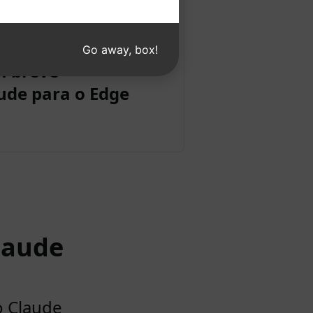
Go away, box!
m breve
ude para o Edge
laude
o Claude