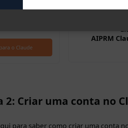
Claude. Comece a usar
E
00 prompts.
AIPRM Cla
para o Claude
a 2: Criar uma conta no C
aqui para saber como criar uma conta n