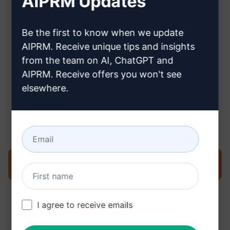
AIPRM Updates
Clique aqui para saber como criar
Be the first to know when we update
uma conta no Claude
AIPRM. Receive unique tips and insights
from the team on AI, ChatGPT and
AIPRM. Receive offers you won't see
elsewhere.
Etapa 3: use o prompt em seu
Claude
Experimente o prompt agora no Claude
I agree to receive emails