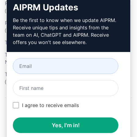
Política de Privacidade
Como Instalar
AIPRM Updates
(en)
Google Chrome
Be the first to know when we update AIPRM.
Política de Uso Aceitável
Microsoft Edge
Receive unique tips and insights from the
(en)
team on AI, ChatGPT and AIPRM. Receive
Termos de Uso (en)
offers you won't see elsewhere.
Termos da Extensão do
Navegador (en)
Termos de Faturamento
(en)
I agree to receive emails
© 2026
All logos, trademarks, and registered trademarks are the
Yes, I'm in!
property of their respective owners.
AIPRM and other related brand names are registered