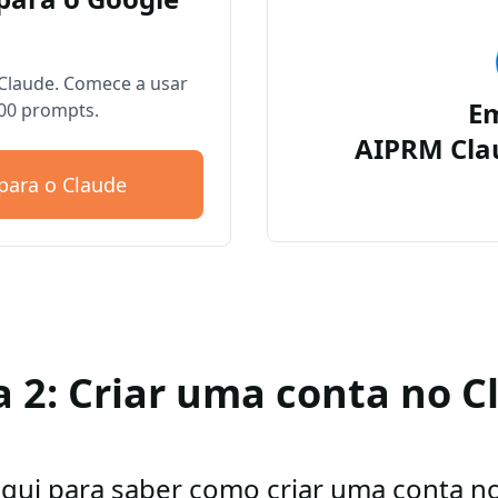
Claude. Comece a usar
E
00 prompts.
AIPRM Cla
para o Claude
a 2: Criar uma conta no C
aqui para saber como criar uma conta n