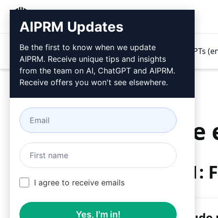
AIPRM
AIPRM Updates
Be the first to know when we update
Produtos
Preços
Prompts
GPTs (e
AIPRM. Receive unique tips and insights
from the team on AI, ChatGPT and AIPRM.
Receive offers you won't see elsewhere.
Tente 
Etapa 1: 
I agree to receive emails
Yes, I'm in!
AIPRM Claude 