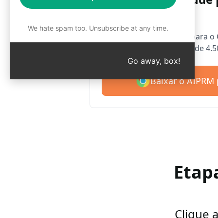
Chrome
We hate spam too. Unsubscribe at any time.
Apresentamos o AIPRM para o 
gratuitamente com mais de 4.5
Go away, box!
Baixar o AIPRM 
Etap
Clique 