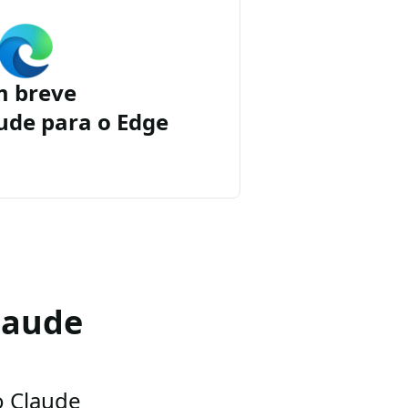
m breve
ude para o Edge
laude
o Claude