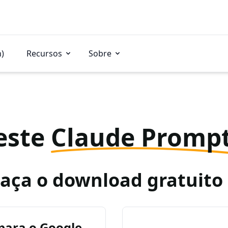
n)
Recursos
Sobre
este
Claude Promp
Faça o download gratuit
para o Google