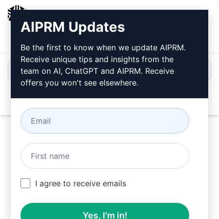
AIPRM
AIPRM Updates
Entrar
Instalar Gratuitamente
Be the first to know when we update AIPRM.
Receive unique tips and insights from the
team on AI, ChatGPT and AIPRM. Receive
offers you won't see elsewhere.
Open
Tente este
Claude Prompt
agora
I agree to receive emails
Yes, I'm in!