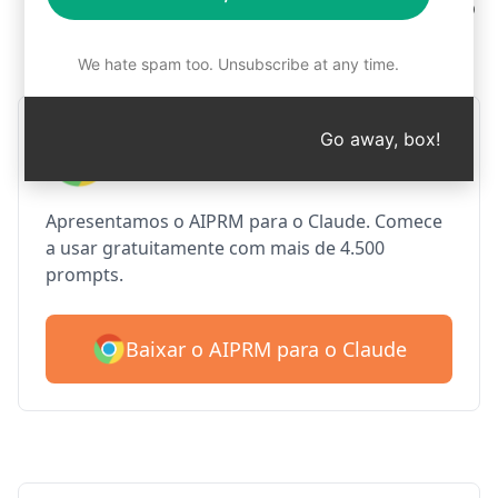
Etapa 1: Faça o download gratuito
do AIPRM
We hate spam too. Unsubscribe at any time.
AIPRM Claude para o Google
Go away, box!
Chrome
Apresentamos o AIPRM para o Claude. Comece
a usar gratuitamente com mais de 4.500
prompts.
Baixar o AIPRM para o Claude