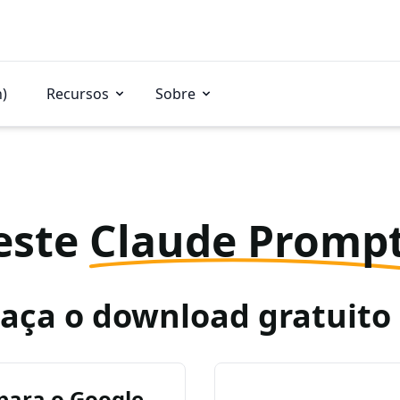
n)
Recursos
Sobre
este
Claude Promp
Faça o download gratuit
para o Google