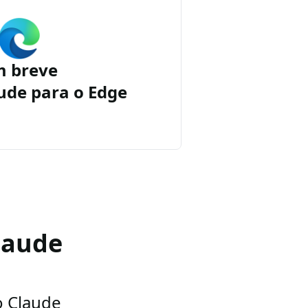
m breve
ude para o Edge
laude
o Claude