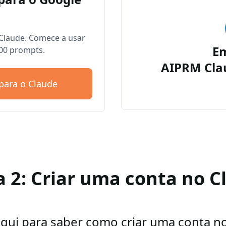
Claude. Comece a usar
E
00 prompts.
AIPRM Cla
para o Claude
a 2: Criar uma conta no C
aqui para saber como criar uma conta n