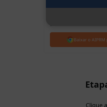
Chrome
Apresentamos o AIPRM para o 
gratuitamente com mais de 4.5
Baixar o AIPRM 
Etap
Clique 