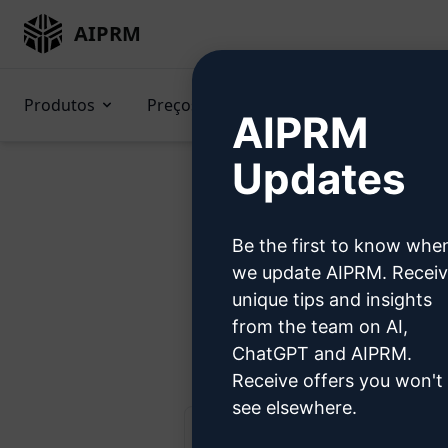
AIPRM
Produtos
Preços
Prompts
GPTs (e
AIPRM
Updates
Be the first to know whe
Tente 
we update AIPRM. Recei
unique tips and insights
from the team on AI,
Etapa 1: 
ChatGPT and AIPRM.
Receive offers you won't
see elsewhere.
AIPRM Claude 