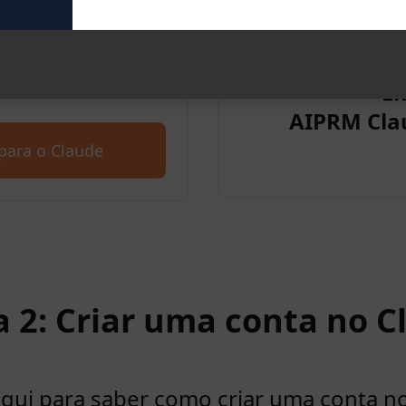
Claude. Comece a usar
E
00 prompts.
AIPRM Cla
para o Claude
a 2: Criar uma conta no C
aqui para saber como criar uma conta n