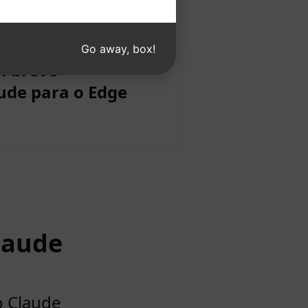
Go away, box!
m breve
ude para o Edge
laude
o Claude