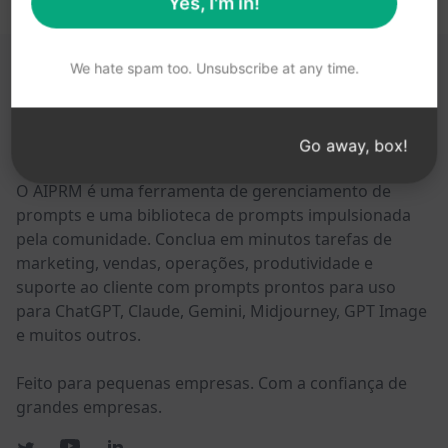
Yes, I'm in!
We hate spam too. Unsubscribe at any time.
ESTES LINKS PODEM SER ÚTEIS PARA VOCÊ
AIPRM
Go away, box!
O AIPRM é uma ferramenta de gerenciamento de
prompts e uma biblioteca de prompts impulsionada
pela comunidade. Conclua em minutos tarefas de
marketing, vendas, operações, produtividade e
suporte ao cliente com prompts prontos para uso
para ChatGPT, Claude, Gemini, Midjourney, GPT Image
e muitos outros.
Feito para pequenas empresas. Com a confiança de
grandes empresas.