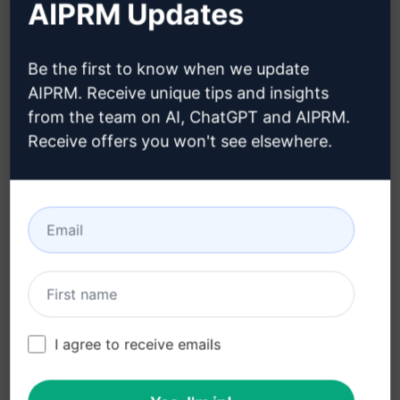
AIPRM Updates
Clique aqui para saber como criar
uma conta no Claude
Be the first to know when we update
AIPRM. Receive unique tips and insights
from the team on AI, ChatGPT and AIPRM.
Receive offers you won't see elsewhere.
Etapa 3: use o prompt em seu
Claude
Experimente o prompt agora no Claude
I agree to receive emails