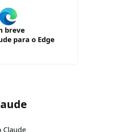
m breve
ude para o Edge
laude
o Claude