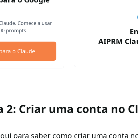
Claude. Comece a usar
E
00 prompts.
AIPRM Cla
para o Claude
a 2: Criar uma conta no C
aqui para saber como criar uma conta n