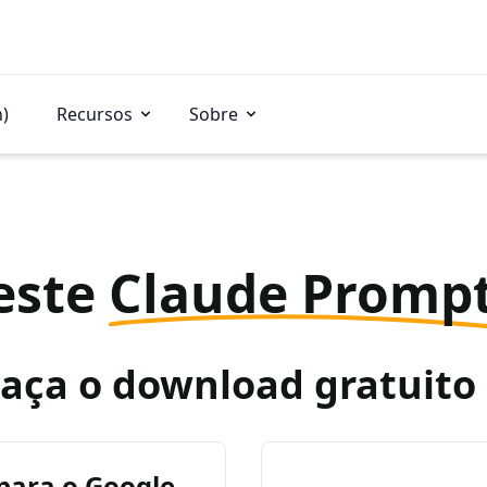
n)
Recursos
Sobre
este
Claude Promp
Faça o download gratuit
para o Google