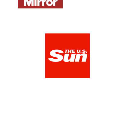
The US Sun
View Media Link 1