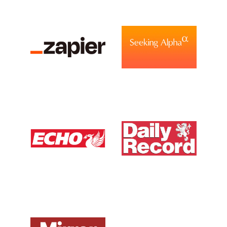
View Media Link 5
View Media Link 5
Zapier
Seeking Alpha
View Media Link 6
View Media Link 1
View Media Link 1
Liverpool Echo UK
Daily Record UK
View Media Link 1
View Media Link 1
Mirror UK
ZDNet DE
View Media Link 1
View Media Link 1