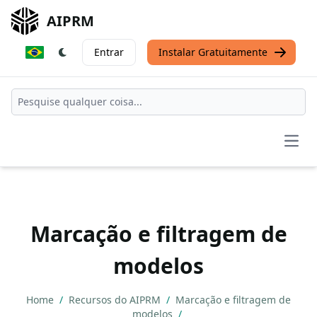
AIPRM
Entrar
Instalar Gratuitamente
Open
Marcação e filtragem de
modelos
Home
/
Recursos do AIPRM
/
Marcação e filtragem de
modelos
/