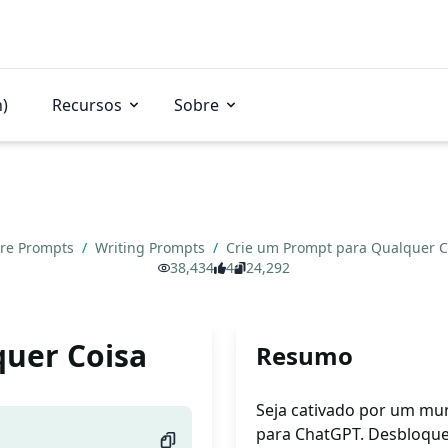
n)
Recursos
Sobre
re Prompts
/
Writing Prompts
/
Crie um Prompt para Qualquer 
38,434
4
24,292
quer Coisa
Resumo
Seja cativado por um mu
para ChatGPT. Desbloquei