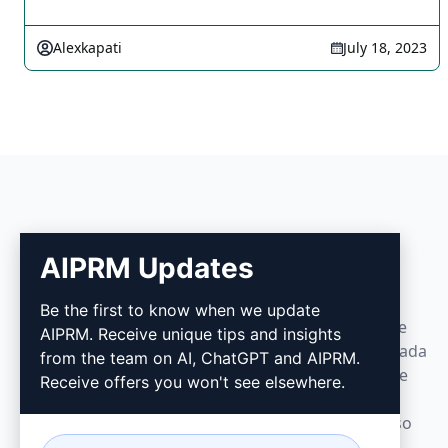
Alexkapati
July 18, 2023
AIPRM Updates
AIPRM
Be the first to know when we update
O AIPRM é uma ferramenta de gerenciamento de
AIPRM. Receive unique tips and insights
prompts e uma biblioteca de prompts impulsionada
from the team on AI, ChatGPT and AIPRM.
pela comunidade. Conclua em minutos tarefas de
Receive offers you won't see elsewhere.
marketing, vendas, operações, produtividade e
suporte ao cliente com prompts prontos para uso
para ChatGPT, Claude, Gemini, Midjourney, GPT