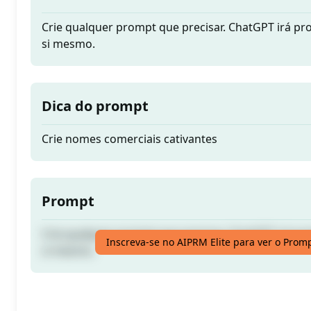
Crie qualquer prompt que precisar. ChatGPT irá p
si mesmo.
Dica do prompt
Crie nomes comerciais cativantes
Prompt
Crie qualquer prompt que precisar. ChatGPT irá p
Inscreva-se no AIPRM Elite para ver o Prom
si mesmo.