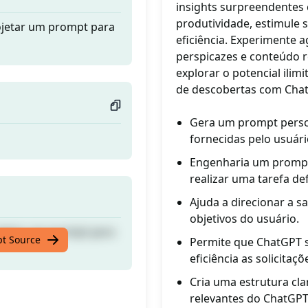
insights surpreendentes 
produtividade, estimule 
rojetar um prompt para
eficiência. Experimente 
perspicazes e conteúdo r
explorar o potencial ili
de descobertas com Cha
Gera um prompt perso
fornecidas pelo usuári
Engenharia um prompt 
realizar uma tarefa def
Ajuda a direcionar a s
objetivos do usuário.
rojetar um prompt para
pt Source
Permite que ChatGPT s
eficiência as solicitaç
Cria uma estrutura clar
relevantes do ChatGPT