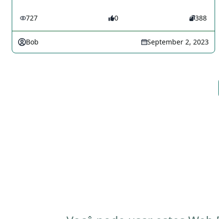
727
0
388
Bob
September 2, 2023