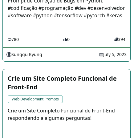
Prompt de Correção de Bugs em Python.
#codificação #programação #dev #desenvolvedor
#software #python #tensorflow #pytorch #keras
780
0
394
Sunggu Kyung
July 5, 2023
Crie um Site Completo Funcional de
Front-End
Web Development Prompts
Crie um Site Completo Funcional de Front-End
respondendo a algumas perguntas!