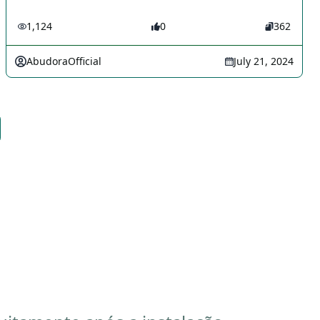
1,124
0
362
AbudoraOfficial
July 21, 2024