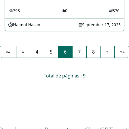
798
0
376
Najmul Hasan
September 17, 2023
««
«
4
5
6
7
8
»
»»
Total de páginas : 9