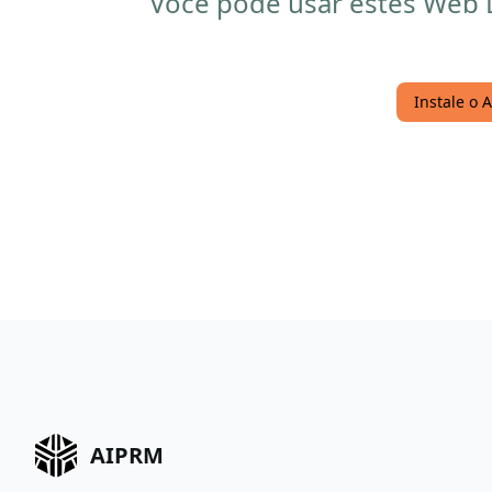
Você pode usar estes Web 
Instale o
AIPRM