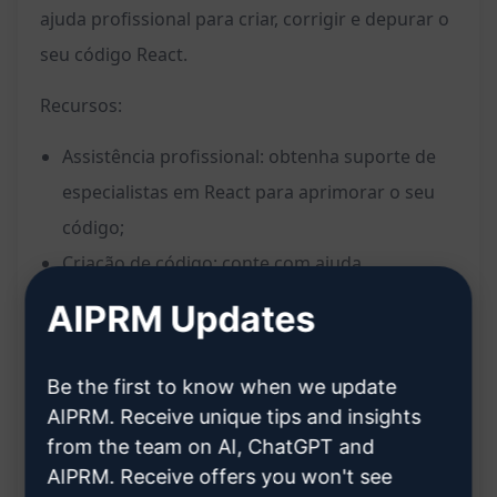
ajuda profissional para criar, corrigir e depurar o
seu código React.
Recursos:
Assistência profissional: obtenha suporte de
especialistas em React para aprimorar o seu
código;
Criação de código: conte com ajuda
especializada na criação de novos
AIPRM Updates
componentes e funcionalidades;
Correção de erros: receba orientação para
Be the first to know when we update
identificar e corrigir bugs no seu código;
AIPRM. Receive unique tips and insights
Depuração avançada: solucione problemas
from the team on AI, ChatGPT and
complexos com a ajuda de profissionais
AIPRM. Receive offers you won't see