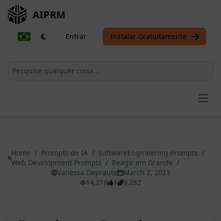
AIPRM
Entrar
Instalar Gratuitamente
Open
Home
/
Prompts de IA
/
SoftwareEngineering Prompts
/
Web Development Prompts
/
Reagir em Grande
/
Vanessa Depraute
March 2, 2023
14,218
1
9,282