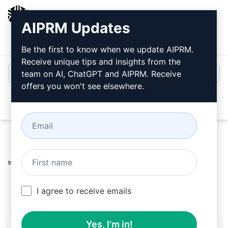
AIPRM
AIPRM Updates
Entrar
Instalar Gratuitamente
Be the first to know when we update AIPRM.
Receive unique tips and insights from the
team on AI, ChatGPT and AIPRM. Receive
offers you won't see elsewhere.
Open
Home
/
Prompts de IA
/
SEO Prompts
/
Writing Prompts
/
Conteúdo de negócios B2C (passo 1)
/
Wt
April 8, 2024
88
0
57
I agree to receive emails
Yes, I'm in!