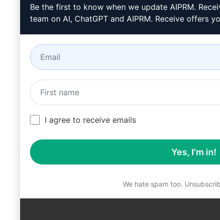
Be the first to know when we update AIPRM. Receiv
team on AI, ChatGPT and AIPRM. Receive offers yo
I agree to receive emails
Yes, I'm in!
We hate spam too. Unsubscrib