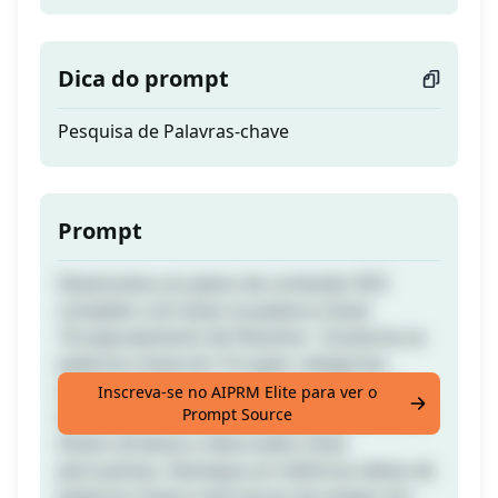
Dica do prompt
Pesquisa de Palavras-chave
Prompt
Desenvolva um plano de conteúdo SEO
completo com base na palavra-chave
'Encapsulamento de Placenta'. Clusterize as
palavras-chave em 10 super categorias,
adicione 7 subcategorias para cada cluster,
Inscreva-se no AIPRM Elite para ver o
Prompt Source
identifique a intenção do pesquisador e crie
títulos atrativos e descrições meta
persuasivas. Destaque as melhores ideias de
palavras-chave e estruturas de artigos em