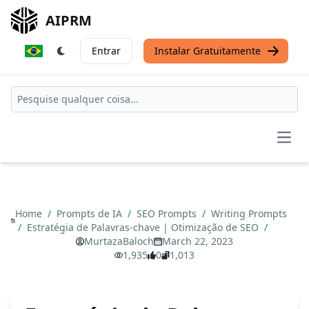
AIPRM
Entrar
Instalar Gratuitamente
Open
Home
/
Prompts de IA
/
SEO Prompts
/
Writing Prompts
/
Estratégia de Palavras-chave | Otimização de SEO
/
MurtazaBaloch
March 22, 2023
1,935
0
1,013