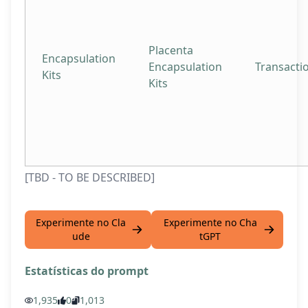
Placenta
Encapsulation
Encapsulation
Transacti
Kits
Kits
[TBD - TO BE DESCRIBED]
Experimente no Cla
Experimente no Cha
ude
tGPT
Estatísticas do prompt
1,935
0
1,013