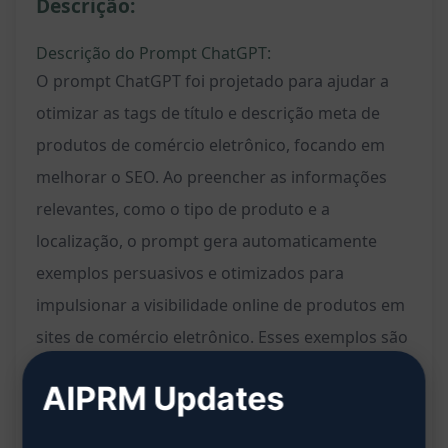
Descrição:
Descrição do Prompt ChatGPT:
O prompt ChatGPT foi projetado para ajudar a
otimizar as tags de título e descrição meta de
produtos de comércio eletrônico, focando em
melhorar o SEO. Ao preencher as informações
relevantes, como o tipo de produto e a
localização, o prompt gera automaticamente
exemplos persuasivos e otimizados para
impulsionar a visibilidade online de produtos em
sites de comércio eletrônico. Esses exemplos são
criados especificamente para atrair tráfego
AIPRM Updates
qualificado e aumentar a relevância nos
resultados de pesquisa, proporcionando uma