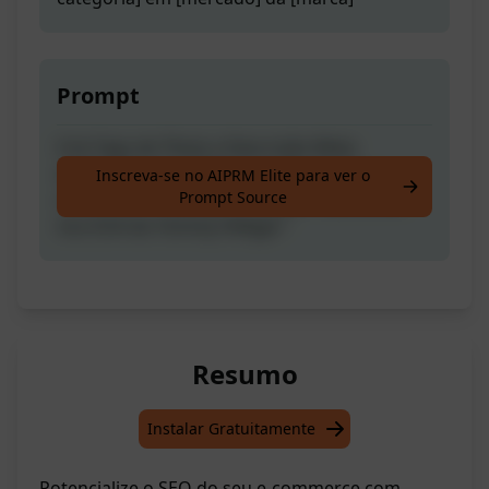
Prompt
Crie Tags de Título e Descrição Meta
otimizadas para SEO de produtos de e-
Inscreva-se no AIPRM Elite para ver o
Prompt Source
commerce .. exemplo: "roupas masculinas
nos EUA da Tommy Hilfiger"
Resumo
Instalar Gratuitamente
Potencialize o SEO do seu e-commerce com