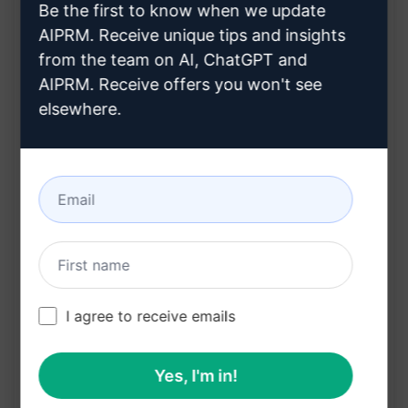
Be the first to know when we update
vantagem competitiva significativa.
AIPRM. Receive unique tips and insights
from the team on AI, ChatGPT and
AIPRM. Receive offers you won't see
Recursos do Prompt:
elsewhere.
Gera automaticamente tags de título e
descrições meta otimizadas para produtos de
comércio eletrônico.
Personaliza as informações, como tipo de
produto e localização, para garantir
relevância.
I agree to receive emails
Cria exemplos persuasivos e atraentes para
impulsionar o SEO e a visibilidade online.
Yes, I'm in!
Ajuda a aumentar o tráfego qualificado e a