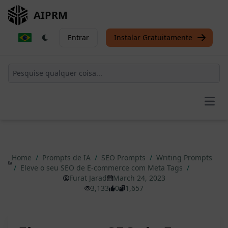
AIPRM
Entrar
Instalar Gratuitamente
Open
Home
/
Prompts de IA
/
SEO Prompts
/
Writing Prompts
/
Eleve o seu SEO de E-commerce com Meta Tags
/
Furat Jarad
March 24, 2023
3,133
0
1,657