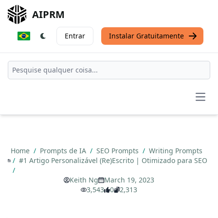
AIPRM
Entrar
Instalar Gratuitamente
Open
Home
/
Prompts de IA
/
SEO Prompts
/
Writing Prompts
/
#1 Artigo Personalizável (Re)Escrito | Otimizado para SEO
/
Keith Ng
March 19, 2023
3,543
0
2,313