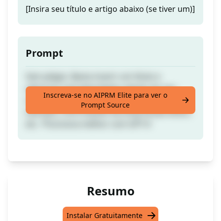
[Insira seu título e artigo abaixo (se tiver um)]
Prompt
Sem plágio. Basta inserir um título e
adicionar entradas/dados abaixo do seu
Inscreva-se no AIPRM Elite para ver o
artigo para personalizar a reescrita. Por
Prompt Source
exemplo, informações da empresa/produto,
etc. *Funciona melhor com GPT-4
Resumo
Instalar Gratuitamente