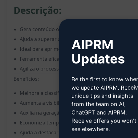
Descrição:
Gera conteúdo otimizado para SEO, reescrevendo 
Ajuda a superar a concorrência ao criar textos exc
AIPRM
Ideal para aprimorar a visibilidade online e o ra
Updates
Ferramenta eficaz para impulsionar o tráfego orgân
Agiliza o processo de criação de conteúdo único e
Benefícios:
Be the first to know whe
we update AIPRM. Recei
Melhora a classificação nos motores de busca
unique tips and insights
Aumenta a visibilidade online da marca
from the team on AI,
ChatGPT and AIPRM.
Auxilia na geração de tráfego orgânico relevante
Receive offers you won't
Economiza tempo na produção de conteúdo
see elsewhere.
Ajuda a destacar-se da concorrência