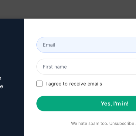
artigos de forma semelhante à escrita humana
lusivos e envolventes
nking nos mecanismos de busca
ico e atrair mais visitantes qualificados
 atraente
n
I agree to receive emails
ve
Yes, I'm in!
We hate spam too. Unsubscribe a