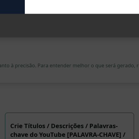
quanto à precisão. Para entender melhor o que será gerado
Crie Títulos / Descrições / Palavras-
chave do YouTube [PALAVRA-CHAVE] /