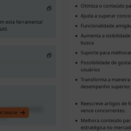
Otimiza o conteúdo p
Ajuda a superar conco
om esta ferramenta!
Funcionalidade amigáve
til.
Aumenta a visibilidad
busca
Suporte para melhorar 
Possibilidade de gosta
usuários
Transforma a maneira
desempenho superior.
Reescreve artigos de 
om esta ferramenta!
vence concorrentes.
pt Source
til.
Melhora conteúdo par
estratégica no mercad