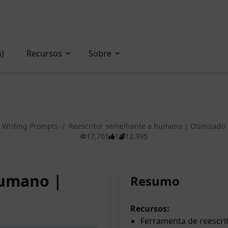
n)
Recursos
Sobre
Writing Prompts
/
Reescritor semelhante a humano | Otimizado
17,765
1
12,995
humano |
Resumo
Recursos:
Ferramenta de reescrit