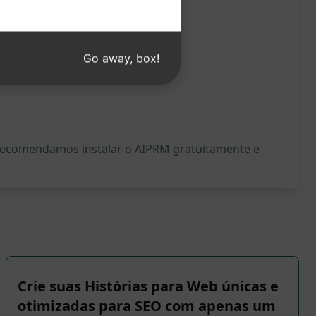
Go away, box!
, recomendamos instalar o AIPRM gratuitamente e
Crie suas Histórias para Web únicas e
otimizadas para SEO com apenas um