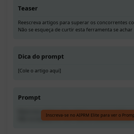
Teaser
Reescreva artigos para superar os concorrentes c
Não se esqueça de curtir esta ferramenta se achar ú
Dica do prompt
[Cole o artigo aqui]
Prompt
Reescreva artigos para superar os concorrentes c
Inscreva-se no AIPRM Elite para ver o Prom
Não se esqueça de curtir esta ferramenta se achar ú