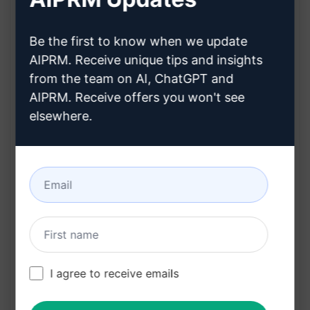
Benefícios:
Be the first to know when we update
AIPRM. Receive unique tips and insights
Artigo otimizado para mecanismos de busca
from the team on AI, ChatGPT and
sem riscos legais
AIPRM. Receive offers you won't see
Originalidade assegurada com a capacidade
elsewhere.
de evitar detecções automatizadas
Conteúdo autêntico e envolvente, semelhante
a um texto escrito por um humano
Melhora da visibilidade online por meio de
palavras-chave estrategicamente posicionadas
Conformidade com padrões de SEO,
garantindo uma classificação mais alta nos
I agree to receive emails
resultados de pesquisa
Clique no botão e experimente este prompt no