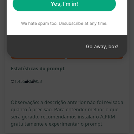
Yes, I'm in!
ChatGPT para obter o melhor artigo SEO não
protegido por direitos autorais, otimizado e
We hate spam too. Unsubscribe at any time.
aprovado por plugins de SEO.
Go away, box!
Experimente no Cla
Experimente no Cha
ude
tGPT
Estatísticas do prompt
1,455
0
953
Observação: a descrição anterior não foi revisada
quanto à precisão. Para entender melhor o que
será gerado, recomendamos instalar o AIPRM
gratuitamente e experimentar o prompt.