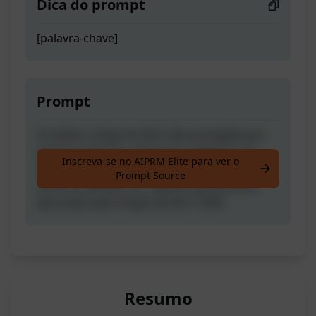
Dica do prompt
[palavra-chave]
Prompt
O melhor artigo de SEO não protegido por
direitos autorais, contorna o detector do
Inscreva-se no AIPRM Elite para ver o
ChatGPT. Palavras 100% humanas. Palavra-
Prompt Source
chave localizada nos lugares apropriados.
Aprovado pelo Plugin de SEO 100%
Resumo