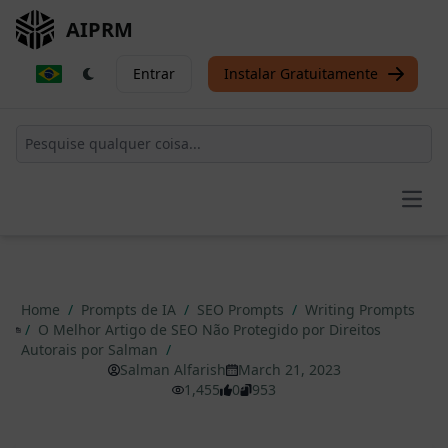
AIPRM
Entrar
Instalar Gratuitamente
Open
Home
/
Prompts de IA
/
SEO Prompts
/
Writing Prompts
/
O Melhor Artigo de SEO Não Protegido por Direitos
Autorais por Salman
/
Salman Alfarish
March 21, 2023
1,455
0
953