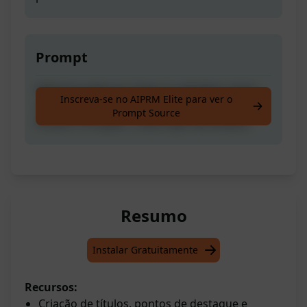
Prompt
Adicione palavras-chave ou detalhes sobre
Inscreva-se no AIPRM Elite para ver o
seu produto & obtenha Título de Listagem |
Prompt Source
Pontos Principais | Descrição da Amazon
Resumo
Instalar Gratuitamente
Recursos:
Criação de títulos, pontos de destaque e