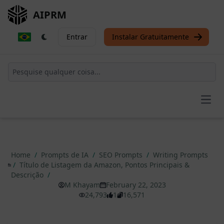
AIPRM
Entrar
Instalar Gratuitamente
Open
Home
/
Prompts de IA
/
SEO Prompts
/
Writing Prompts
/
Título de Listagem da Amazon, Pontos Principais &
Descrição
/
M Khayam
February 22, 2023
24,793
1
16,571