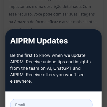
impactantes e uma descrição detalhada. Com
esse recurso, você pode otimizar suas listagens
na Amazon de forma eficaz e atrair mais clientes
em potencial.
AIPRM Updates
Recursos:
Be the first to know when we update
Geração automática de título, pontos de
AIPRM. Receive unique tips and insights
destaque e descrição para listagens de
from the team on AI, ChatGPT and
produtos na Amazon
AIPRM. Receive offers you won't see
Inclusão de palavras-chave ou detalhes
elsewhere.
específicos para personalizar o conteúdo
gerado
Textos convincentes e impactantes para atrair