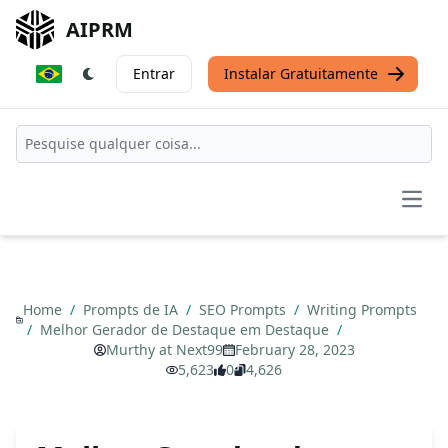
AIPRM
Entrar
Instalar Gratuitamente
Open
Home
/
Prompts de IA
/
SEO Prompts
/
Writing Prompts
/
Melhor Gerador de Destaque em Destaque
/
Murthy at Next99
February 28, 2023
5,623
0
4,626