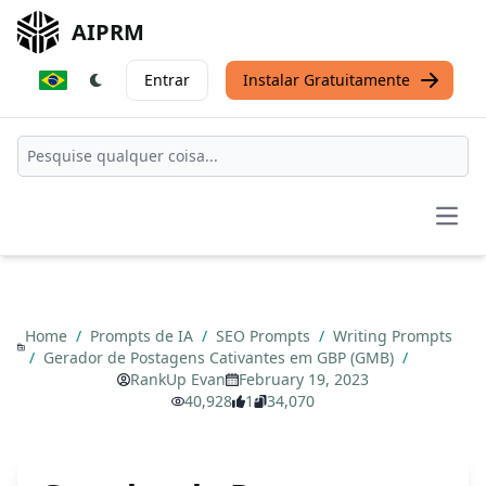
AIPRM
Entrar
Instalar Gratuitamente
Open
Home
/
Prompts de IA
/
SEO Prompts
/
Writing Prompts
/
Gerador de Postagens Cativantes em GBP (GMB)
/
RankUp Evan
February 19, 2023
40,928
1
34,070