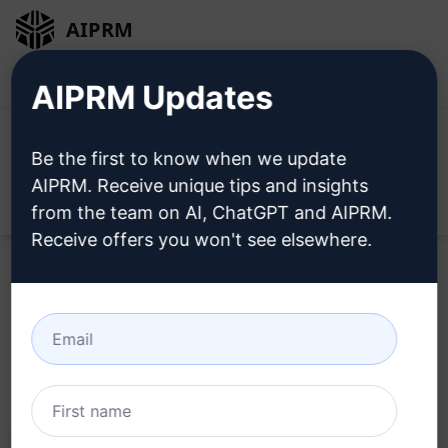
AIPRM
Entrar
Instalar Gratuitamente
AIPRM Updates
Be the first to know when we update
AIPRM. Receive unique tips and insights
Open
from the team on AI, ChatGPT and AIPRM.
Receive offers you won't see elsewhere.
Home
/
Prompts de IA
/
SEO Prompts
/
Web Development
Prompts
/
Velocidade da Página
/
Cyn
July 11, 2023
597
0
202