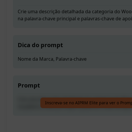
Crie uma descrição detalhada da categoria do W
na palavra-chave principal e palavras-chave de apo
Dica do prompt
Nome da Marca, Palavra-chave
Prompt
Crie uma descrição detalhada da categoria do W
Inscreva-se no AIPRM Elite para ver o Prom
na palavra-chave principal e palavras-chave de apo