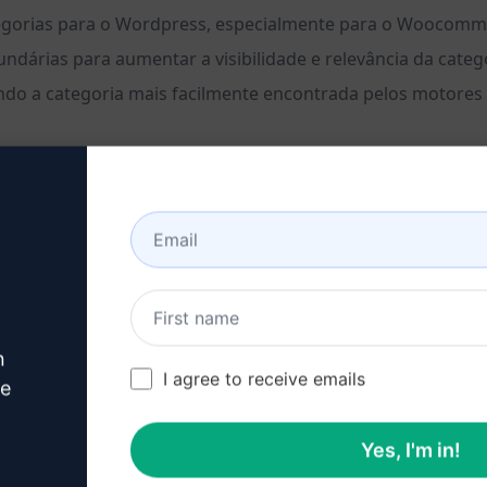
tegorias para o Wordpress, especialmente para o Woocomm
undárias para aumentar a visibilidade e relevância da categ
ndo a categoria mais facilmente encontrada pelos motores d
para o Wordpress
ia no Woocommerce
n
I agree to receive emails
ve
Yes, I'm in!
e