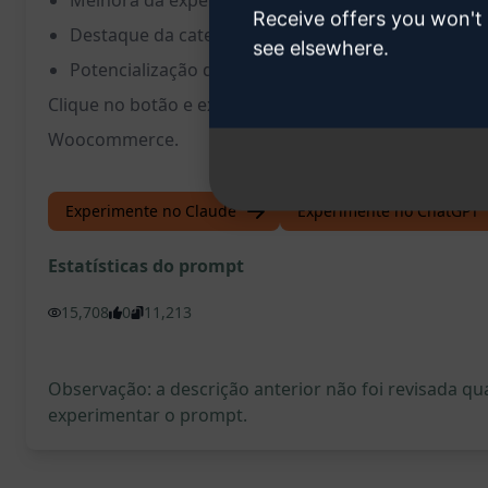
Melhora da experiência do usuário com informaçõ
Receive offers you won't
Destaque da categoria em relação à concorrência
see elsewhere.
Potencialização das vendas e conversões online
Clique no botão e experimente este prompt no ChatGP
Woocommerce.
Experimente no Claude
Experimente no ChatGPT
Estatísticas do prompt
15,708
0
11,213
Observação: a descrição anterior não foi revisada 
experimentar o prompt.