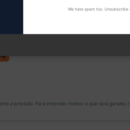
es relevantes
We hate spam too. Unsubscribe a
T para criar descrições de categoria envolventes e otimiz
quanto à precisão. Para entender melhor o que será gerado