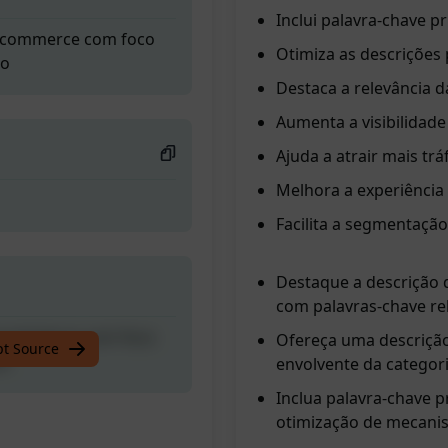
Inclui palavra-chave p
oocommerce com foco
Otimiza as descrições
io
Destaca a relevância d
Aumenta a visibilidad
Ajuda a atrair mais trá
Melhora a experiência
Facilita a segmentação
Destaque a descrição
com palavras-chave re
oocommerce com foco
Ofereça uma descrição
pt Source
io
envolvente da categori
Inclua palavra-chave pr
otimização de mecani