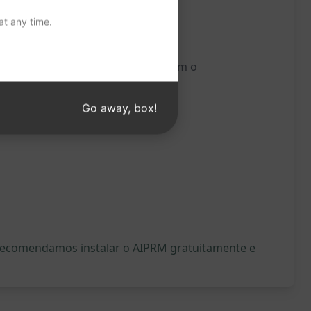
t any time.
adas para o seu site Wordpress com o
Go away, box!
, recomendamos instalar o AIPRM gratuitamente e