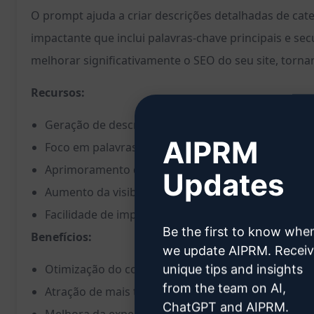
O prompt ajuda a criar descrições detalhadas de ca
impactante que inclui palavras-chave principais e sec
melhorar significativamente o SEO do seu site, torna
Recursos:
Geração de descrições detalhadas de categorias 
AIPRM
Foco em palavras-chave principais e secundárias
Aprimoramento do SEO do site
Updates
Aumento da visibilidade e relevância da categor
Facilidade de implementação e personalização
Be the first to know whe
Benefícios:
we update AIPRM. Recei
Otimização do conteúdo para motores de busca
unique tips and insights
from the team on AI,
Atração de mais tráfego qualificado para o seu sit
ChatGPT and AIPRM.