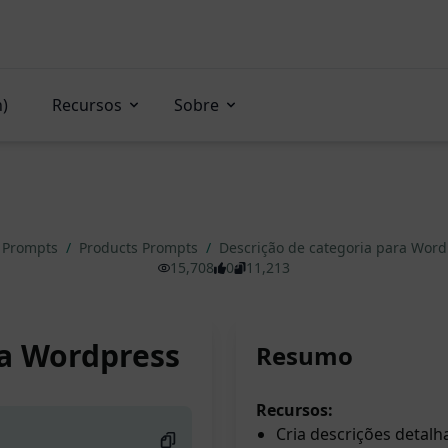
n)
Recursos
Sobre
 Prompts
/
Products Prompts
/
Descrição de categoria para Wor
15,708
0
11,213
ra Wordpress
Resumo
Recursos:
Cria descrições deta