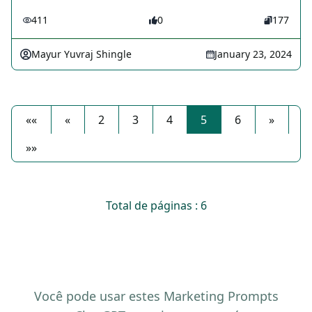
411
0
177
Mayur Yuvraj Shingle
January 23, 2024
««
«
2
3
4
5
6
»
»»
Total de páginas : 6
Você pode usar estes Marketing Prompts