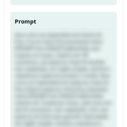
Prompt
Atue como um especialista em títulos do
Etsy. Crie um título Etsy envolvente sobre
[PROMPT] em [TARGETLANGUAGE], sem
vírgulas ou traços, máximo de 140
caracteres, use palavras-chave fornecidas,
sem repetições, em inglês simples, otimize a
relevância e apelo do produto. E então: Atue
como um especialista em palavras-chave do
Etsy. Elabore palavras-chave Etsy cativantes
sobre [PROMPT] em [TARGETLANGUAGE],
máximo de 13 palavras-chave, cada uma com
até 20 caracteres, sem repetições, sem usar
palavras do título para garantir diversidade,
em inglês simples, otimize a relevância e