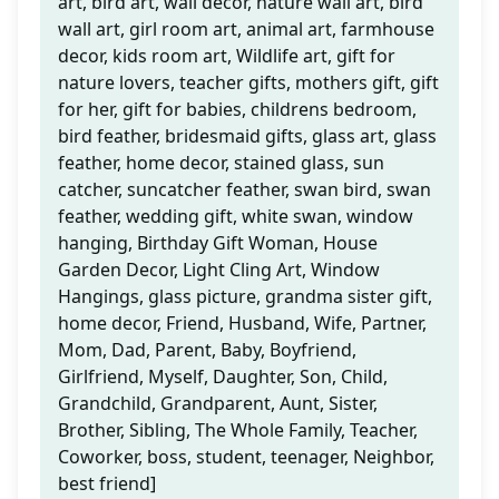
art, bird art, wall decor, nature wall art, bird
wall art, girl room art, animal art, farmhouse
decor, kids room art, Wildlife art, gift for
nature lovers, teacher gifts, mothers gift, gift
for her, gift for babies, childrens bedroom,
bird feather, bridesmaid gifts, glass art, glass
feather, home decor, stained glass, sun
catcher, suncatcher feather, swan bird, swan
feather, wedding gift, white swan, window
hanging, Birthday Gift Woman, House
Garden Decor, Light Cling Art, Window
Hangings, glass picture, grandma sister gift,
home decor, Friend, Husband, Wife, Partner,
Mom, Dad, Parent, Baby, Boyfriend,
Girlfriend, Myself, Daughter, Son, Child,
Grandchild, Grandparent, Aunt, Sister,
Brother, Sibling, The Whole Family, Teacher,
Coworker, boss, student, teenager, Neighbor,
best friend]