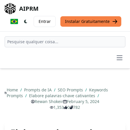
AIPRM
Entrar
Instalar Gratuitamente
Open
Home
/
Prompts de IA
/
SEO Prompts
/
Keywords
Prompts
/
Elabore palavras-chave cativantes
/
Rewan Shokeir
February 5, 2024
1,353
0
782