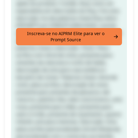
apelo do produto. E então: Atue como um
especialista em descrições do Etsy. Crie uma
descrição rica de palavras-chave Etsy sobre
[PROMPT] em [TARGETLANGUAGE], usando
palavras diferentes do título e palavras-chave
Inscreva-se no AIPRM Elite para ver o
Prompt Source
para garantir diversidade. Exemplo de título,
palavras-chave e descrição: Título: Placa
acrílica com vitral de cisne, presente para
amantes da natureza e conto de fadas,
decoração de arte para casa estética e
berçário de cisnes. Palavras-chave: vitral de
cisne, placa acrílica, decoração de cisne,
presente para amantes de pássaros, led
noturno, patinho feio, belo cisne branco, arte
nova, presente para mães, presente para
avós e irmãs, presente de casamento, quarto
infantil, arte para meninas. Descrição: Uma
placa acrílica personalizada Umrah Mubarak,
personalizada com o nome da sua família,