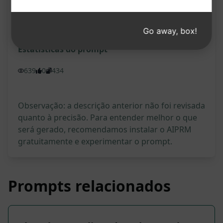
Experimente no Cla
Experimente no Cha
ude
tGPT
Go away, box!
Estatísticas do prompt
639
0
434
Observação: a descrição anterior não foi revisada
quanto à precisão. Para entender melhor o que
será gerado, recomendamos instalar o AIPRM
gratuitamente e experimentar o prompt.
Prompts relacionados