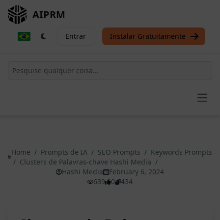
AIPRM
Entrar
Instalar Gratuitamente
Open
Home
/
Prompts de IA
/
SEO Prompts
/
Keywords Prompts
/
Clusters de Palavras-chave Hashi Media
/
Hashi Media
February 6, 2024
639
0
434