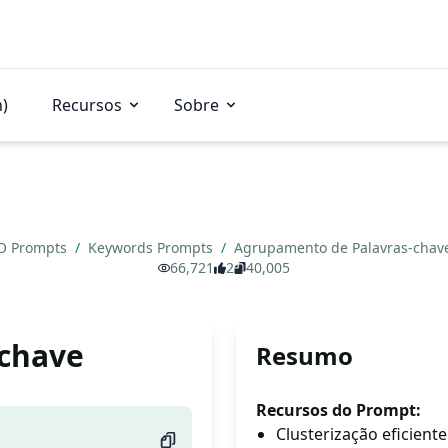
n)
Recursos
Sobre
O Prompts
/
Keywords Prompts
/
Agrupamento de Palavras-chav
66,721
2
40,005
chave
Resumo
Recursos do Prompt:
Clusterização eficient