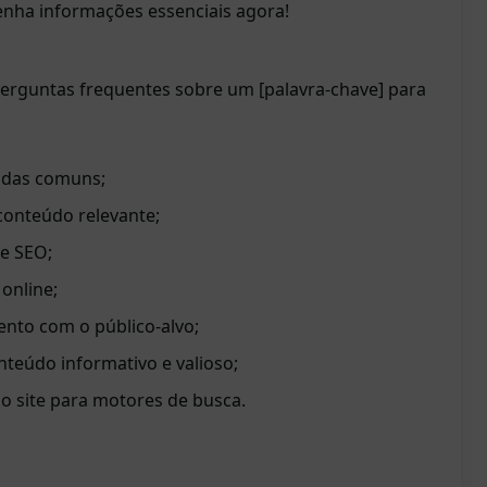
tenha informações essenciais agora!
 perguntas frequentes sobre um [palavra-chave] para
vidas comuns;
conteúdo relevante;
de SEO;
 online;
nto com o público-alvo;
onteúdo informativo e valioso;
do site para motores de busca.