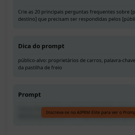
Crie as 20 principais perguntas frequentes sobre [
destino] que precisam ser respondidas pelos [públi
Dica do prompt
público-alvo: proprietários de carros, palavra-chav
da pastilha de freio
Prompt
Crie as 20 principais perguntas frequentes sobre [
Inscreva-se no AIPRM Elite para ver o Prom
destino] que precisam ser respondidas pelos [públi