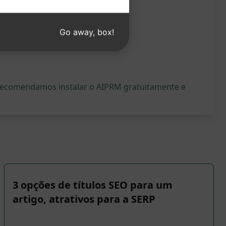
Go away, box!
, recomendamos instalar o AIPRM gratuitamente e
3 opções de títulos SEO para um
artigo, atrativos para a SERP