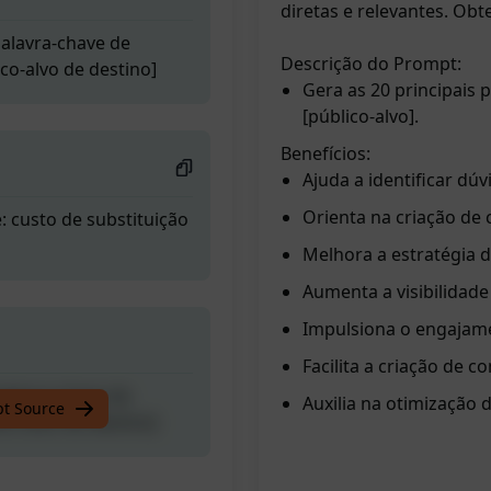
diretas e relevantes. Ob
palavra-chave de
Descrição do Prompt:
co-alvo de destino]
Gera as 20 principais
[público-alvo].
Benefícios:
Ajuda a identificar dú
Orienta na criação de 
e: custo de substituição
Melhora a estratégia 
Aumenta a visibilidade
Impulsiona o engajame
Facilita a criação de c
palavra-chave de
Auxilia na otimização 
pt Source
co-alvo de destino]