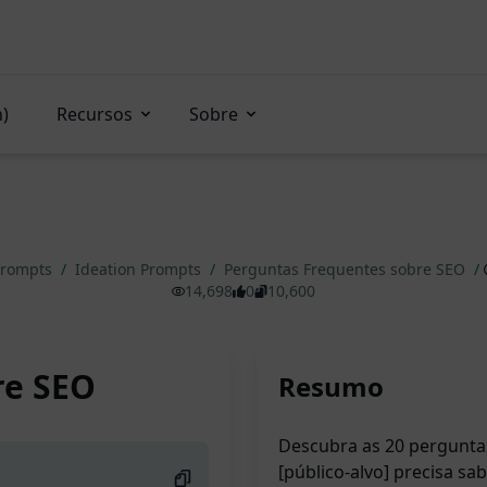
n)
Recursos
Sobre
Prompts
/
Ideation Prompts
/
Perguntas Frequentes sobre SEO
/
14,698
0
10,600
re SEO
Resumo
Descubra as 20 perguntas
[público-alvo] precisa sa