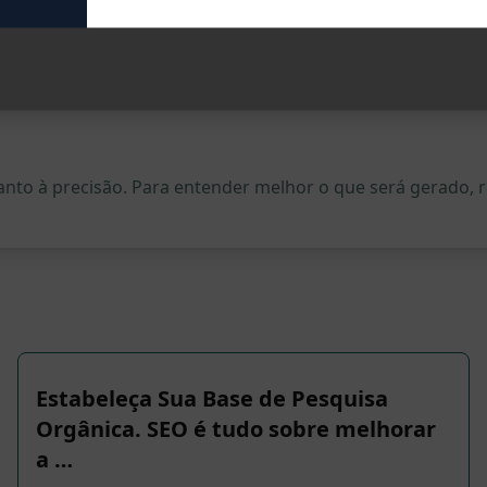
quanto à precisão. Para entender melhor o que será gerado
Estabeleça Sua Base de Pesquisa
Orgânica. SEO é tudo sobre melhorar
a …