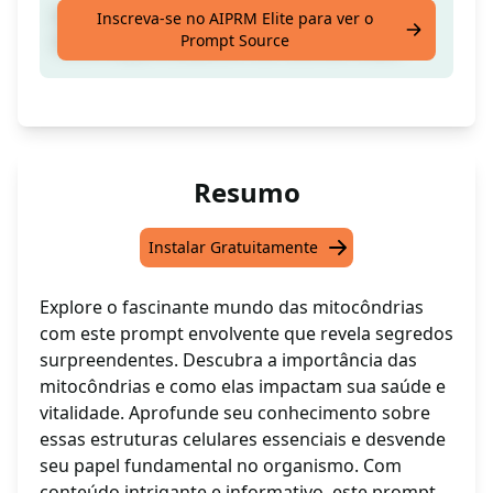
Explore o mundo das mitocôndrias, da
Inscreva-se no AIPRM Elite para ver o
Prompt Source
fosforilação oxidativa e do ciclo de Krebs.
Resumo
Instalar Gratuitamente
Explore o fascinante mundo das mitocôndrias
com este prompt envolvente que revela segredos
surpreendentes. Descubra a importância das
mitocôndrias e como elas impactam sua saúde e
vitalidade. Aprofunde seu conhecimento sobre
essas estruturas celulares essenciais e desvende
seu papel fundamental no organismo. Com
conteúdo intrigante e informativo, este prompt