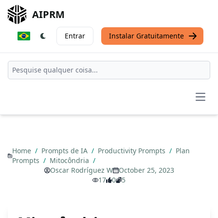
AIPRM
Entrar
Instalar Gratuitamente
Open
Home
/
Prompts de IA
/
Productivity Prompts
/
Plan
Prompts
/
Mitocôndria
/
Oscar Rodríguez W
October 25, 2023
17
0
5