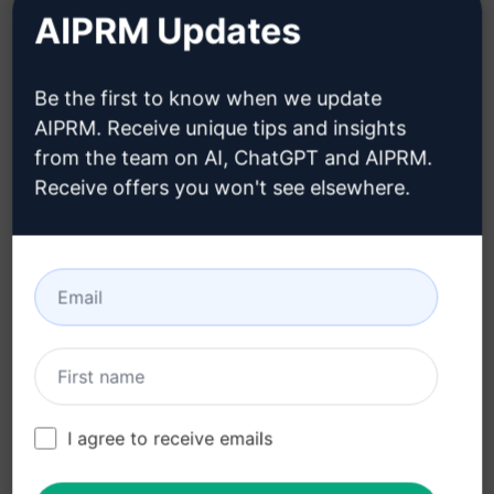
bem estruturadas e persuasivas para questões
AIPRM Updates
de exames, economizando tempo na formulação
de respostas e garantindo respostas
Be the first to know when we update
impactantes e eficazes.
AIPRM. Receive unique tips and insights
from the team on AI, ChatGPT and AIPRM.
Recursos do Prompt:
Receive offers you won't see elsewhere.
Gera respostas convincentes e persuasivas
para questões de exames
Ajuda a economizar tempo na formulação de
respostas
Garante respostas impactantes e eficazes
Benefícios:
I agree to receive emails
Respostas bem estruturadas e persuasivas