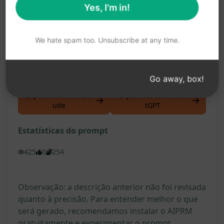
Yes, I'm in!
Economia de tempo na preparação para
exames
We hate spam too. Unsubscribe at any time.
Maior eficácia e impacto nas respostas aos
questionamentos
Go away, box!
Experimente no Cla
Experimente no Cha
ude
tGPT
Estatísticas do prompt
425
0
254
Observação: a descrição anterior não foi revisada
quanto à precisão. Para entender melhor o que
será gerado, recomendamos instalar o AIPRM
gratuitamente e experimentar o prompt.