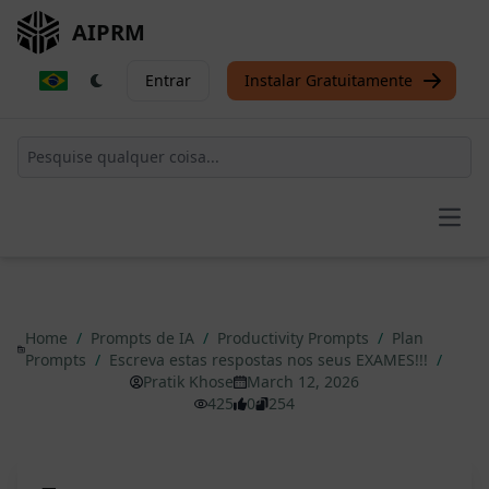
AIPRM
Entrar
Instalar Gratuitamente
Open
Home
/
Prompts de IA
/
Productivity Prompts
/
Plan
Prompts
/
Escreva estas respostas nos seus EXAMES!!!
/
Pratik Khose
March 12, 2026
425
0
254