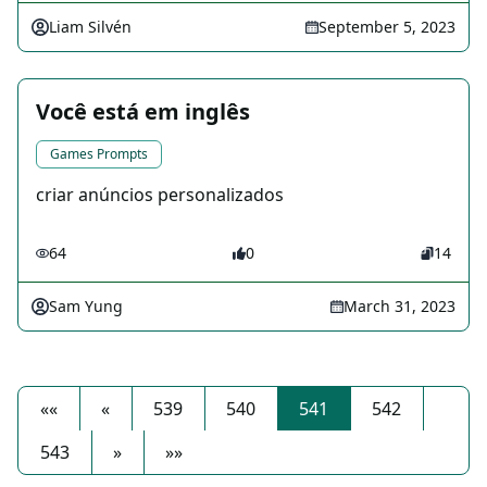
Liam Silvén
September 5, 2023
Você está em inglês
Games Prompts
criar anúncios personalizados
64
0
14
Sam Yung
March 31, 2023
««
«
539
540
541
542
543
»
»»